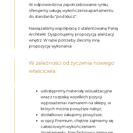
W odpowiedzi na zapotrzebowanie rynku,
oferujemy usługę wykończenia apartamentu
do standardu "pod klucz".
Nawiązaliśmy współpracę z utalentowaną Panią
Architekt. Dysponujemy propozycją aranżacji
wnętrz. W razie potrzeby zlecimy inną
propozycję wykonania.
W zależności od życzenia nowego
właściciela:
udostępnimy materiały wizualizacyjne
wraz z rozpiską wszelkich pozycji
wyposażenia i namiarem na sklepy, w
których można powyższe nabyć;
dodatkowo zakupimy powyższe;
w opcji Premium, chętnie zajmiemy się
całościowym wykończeniem
Apartamentu. Nasi fachowcy zajmą się